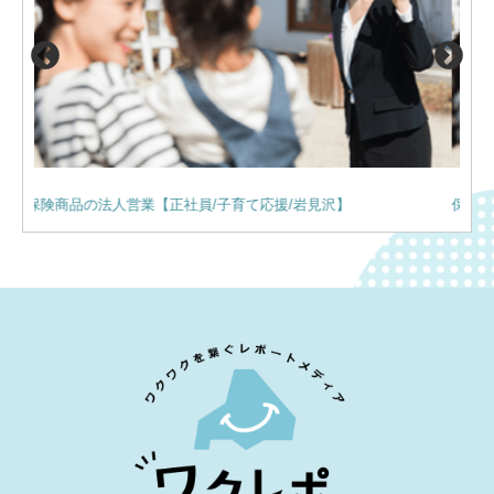
保険商品の法人営業【正社員/未経験OK/苫小牧】
保険