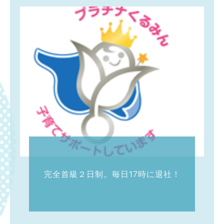
完全首級２日制。毎日17時に退社！