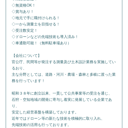
◇無資格OK！
◇賞与あり！
◇地元で手に職付けられる！
◇一から測量士を目指せる！
◇受注数安定！
◇ドローンなどの先端技術も導入済み！
◇車通勤可能！（無料駐車場あり）
【会社について】
官公庁、民間等が発注する測量及び土木設計業務を実施してい
るおり、
主な分野としては、道路・河川・農場・森林と多岐に渡った業
務を行っています！
昭和３８年に創立以来、一貫して公共事業等の受注を通じ、
石狩・空知地域の開発に寄与し着実に発展している企業であ
り、
安定した経営基盤を構築しております。
近年ではドローン等の新たな技術を積極的に取り入れ、
先端技術の活用も行っております。