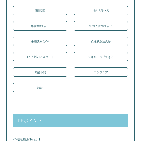
面接1回
社内見学あり
離職率5％以下
中途入社50％以上
未経験からOK
交通費別途支給
1ヶ月以内にスタート
スキルアップできる
年齢不問
エンジニア
設計
PRポイント
◇未経験歓迎！