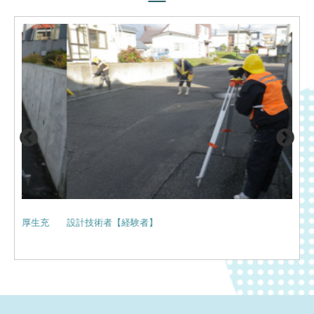
充
設計技術者【経験者】
エン