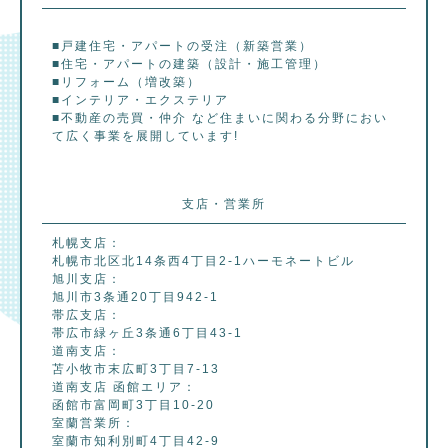
■戸建住宅・アパートの受注（新築営業）
■住宅・アパートの建築（設計・施工管理）
■リフォーム（増改築）
■インテリア・エクステリア
■不動産の売買・仲介 など住まいに関わる分野におい
て広く事業を展開しています!
支店・営業所
札幌支店：
札幌市北区北14条西4丁目2-1ハーモネートビル
旭川支店：
旭川市3条通20丁目942-1
帯広支店：
帯広市緑ヶ丘3条通6丁目43-1
道南支店：
苫小牧市末広町3丁目7-13
道南支店 函館エリア：
函館市富岡町3丁目10-20
室蘭営業所：
室蘭市知利別町4丁目42-9