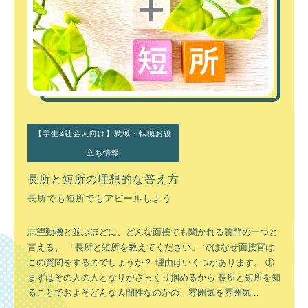
【岩見沢市】
岩見沢市の観光
人と緑豊かな街
【学生&社会人向け】就職・転職お役
立ち情報
岩見沢市は札幌市から車で約1時間ほどの場所に位置していま
す。 北海道の玄関口である、新千歳空港までも同じく車で1時
長所と短所の理想的な答え方
間程度の場所となっており、どこへ行くにもアクセス良好なの
長所でも短所でもアピールしよう
が特徴です。 生活する上では十分な都市機能も有し、緑豊かで
農業も盛ん、様々な面で非常にバランスの取れているのが岩見
沢市の...
志望動機と並ぶほどに、どんな面接でも聞かれる質問の一つと
言える、 「長所と短所を教えてください」 ではなぜ面接官は
この質問をするのでしょうか？ 理由はいくつかあります。 ①
詳細を見る
まずはその人の人となりがざっくり掴めるから 長所と短所を知
ることでおよそどんな人間性なのかの、雰囲気を雰囲気...