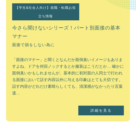
札幌市は北海道の道庁所在地であり、北海道の政治・経済・観
光など、全てにおける中心都市と言えます。 街中は多くの建物
【学生&社会人向け】就職・転職お役
が立ち並び、多くの人が行き交います。 しかし少し中心部から
立ち情報
離れると、北海道の自然を感じることができる場所も多く、 自
然と都市としての利便性は北海道でも随一と言えます。 それ...
今さら聞けないシリーズ！パート別面接の基本
マナー
詳細を見る
面接で損をしない為に
「面接のマナー」と聞くとなんだか面倒臭いイメージもありま
すよね、ドアを何回ノックするとか服装はこうだとか… 確かに
面倒臭いかもしれませんが、基本的に初対面の人同士で行われ
る面接において話す内容以外に与える印象はとても大切です。
話す内容がどれだけ素晴らしくても、清潔感がなかったり言葉
遣...
詳細を見る