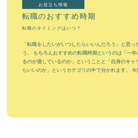
北海道の魅力が詰まった道庁所在地
お役立ち情報
転職のおすすめ時期
札幌市は北海道の道庁所在地であり、北海道の政治
転職のタイミングはいつ？
ける中心都市と言えます。 街中は多くの建物が立ち
ます。 しかし少し中心部から離れると、北海道の自
「転職をしたいがいつしたらいいんだろう」と思っ
所も多く、 自然と都市としての利便性は北海道でも随一
う。 もちろんおすすめの転職時期というのは「一年
るのが適しているのか」ということと「自身のキャ
らいいのか」というカテゴリの中で分かれます。 今回