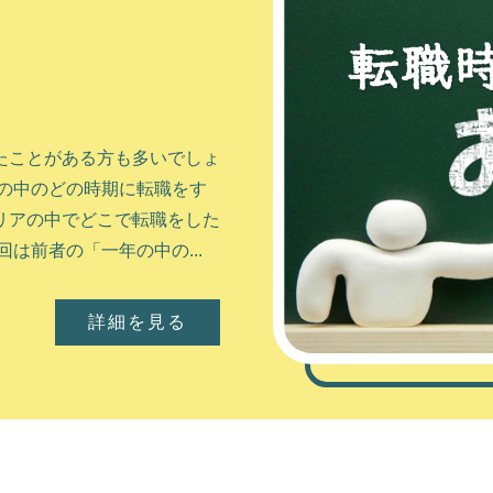
・経済・観光など、全てにお
並び、多くの人が行き交い
然を感じることができる場
たことがある方も多いでしょ
と言えます。 それ...
の中のどの時期に転職をす
リアの中でどこで転職をした
詳細を見る
は前者の「一年の中の...
詳細を見る