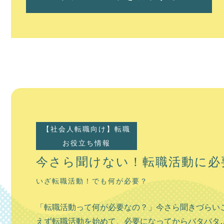
【岩見沢市】
【社会人転職向け】転職
岩見沢市の観光
お役立ち情報
人と緑豊かな街
今さら聞けない！転職活動に必
いざ転職活動！でも何が必要？
岩見沢市は札幌市から車で約1時間ほどの場所に位置
口である、新千歳空港までも同じく車で1時間程度
「転職活動って何が必要なの？」今さら聞きづらいこ
行くにもアクセス良好なのが特徴です。 生活する上
えず転職活動を始めて、必要になってからバタバタ…