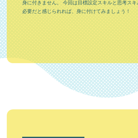
し、緑豊かで農業も盛ん、様々な面で非常にバラン
身に付きません。 今回は目標設定スキルと思考スキ
の...
必要だと感じられれば、身に付けてみましょう！
【札幌市】
札幌市の観光