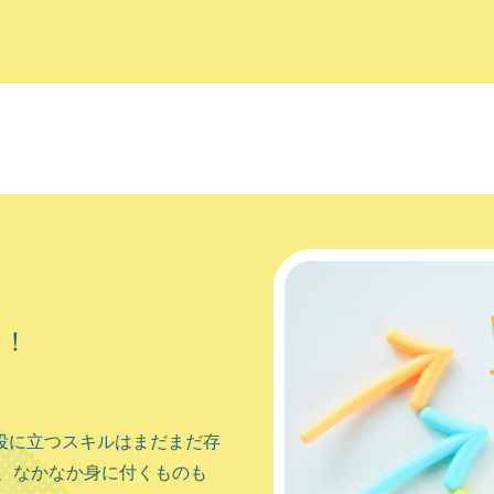
ル！
しています。 北海道の玄関
の場所となっており、どこへ
役に立つスキルはまだまだ存
では十分な都市機能も有
、なかなか身に付くものも