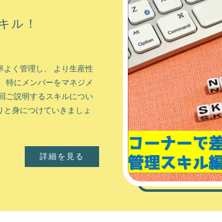
キル！
・経済・観光など、全てにお
並び、多くの人が行き交い
然を感じることができる場
よく管理し、 より生産性
と言えます。 それ...
 特にメンバーをマネジメ
回ご説明するスキルについ
詳細を見る
りと身につけていきましょ
詳細を見る