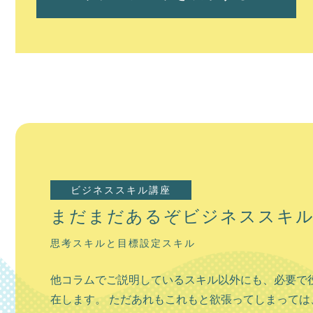
【岩見沢市】
ビジネススキル講座
岩見沢市の観光
まだまだあるぞビジネススキ
人と緑豊かな街
思考スキルと目標設定スキル
岩見沢市は札幌市から車で約1時間ほどの場所に位置
口である、新千歳空港までも同じく車で1時間程度
他コラムでご説明しているスキル以外にも、必要で
行くにもアクセス良好なのが特徴です。 生活する上
在します。 ただあれもこれもと欲張ってしまっては