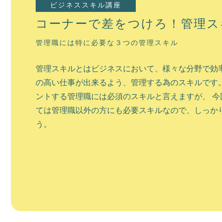
ビジネススキル講座
北海道の魅力が詰まった道庁所在地
コーナーで差をつけろ！管理ス
札幌市は北海道の道庁所在地であり、北海道の政治
管理職には特に必要な３つの管理スキル
ける中心都市と言えます。 街中は多くの建物が立ち
ます。 しかし少し中心部から離れると、北海道の自
管理スキルとはビジネスにおいて、様々な分野で効率
所も多く、 自然と都市としての利便性は北海道でも随一
の高い仕事が出来るよう、管理する為のスキルです。
ントする管理職には必須のスキルと言えますが、 今
ては管理職以外の方にも必要スキルなので、しっか
う。