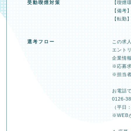
受動喫煙対策
【喫煙
【備考
【転勤
選考フロー
この求
エント
企業情
※応募
※担当
お電話
0126-38
（平日：
※WEB