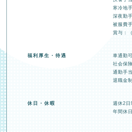
寒冷地手当
深夜勤手当
被服費手
賞与：（
福利厚生・待遇
車通勤
社会保
通勤手当
退職金制
休日・休暇
週休2日
年間休日