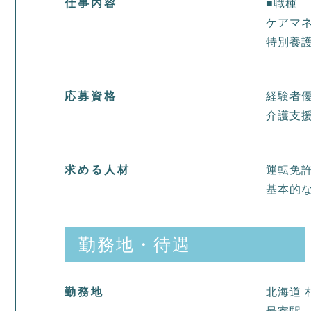
仕事内容
■職種
ケアマ
特別養
応募資格
経験者
介護支
求める人材
運転免許
基本的
勤務地・待遇
勤務地
北海道 