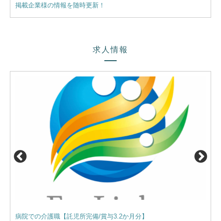
掲載企業様の情報を随時更新！
【業
求人情報
病院での介護職【託児所完備/賞与3.2か月分】
サー