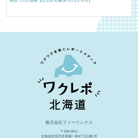
病院での介護職【託児所完備/賞与3.2か月分】
サー
住！
株式会社フィーリンクス
〒068-0811
北海道岩見沢市美園一条6丁目1番1号