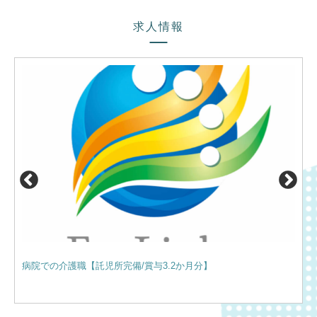
求人情報
病院での介護職【託児所完備/賞与3.2か月分】
サー
住！