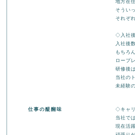
地方在
そうい
それぞ
◇入社
入社後
もちろ
ロープ
研修後は
当社の
未経験
仕事の醍醐味
◇キャ
当社で
現在活
頑張り