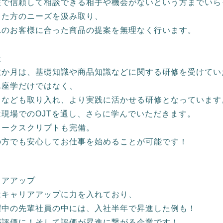
住で信頼して相談できる相手や機会がないという方までいら
った方のニーズを汲み取り、
れのお客様に合った商品の提案を無理なく行います。
後
数か月は、基礎知識や商品知識などに関する研修を受けてい
ん座学だけではなく、
レなども取り入れ、より実践に活かせる研修となっています
現場でのOJTを通し、さらに学んでいただきます。
トークスクリプトも完備。
の方でも安心してお仕事を始めることが可能です！
リアアップ
はキャリアアップに力を入れており、
躍中の先輩社員の中には、入社半年で昇進した例も！
が評価に！そして評価が昇進に繋がる企業です！