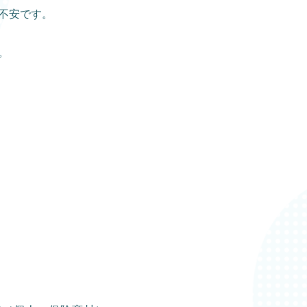
不安です。
。
】