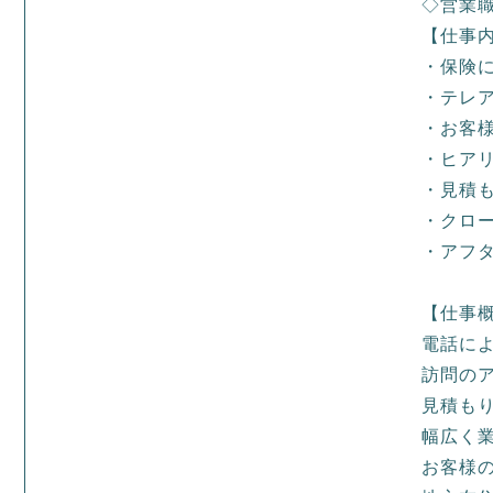
◇営業
【仕事
・保険
・テレ
・お客
・ヒア
・見積
・クロ
・アフ
【仕事
電話に
訪問の
見積も
幅広く
お客様