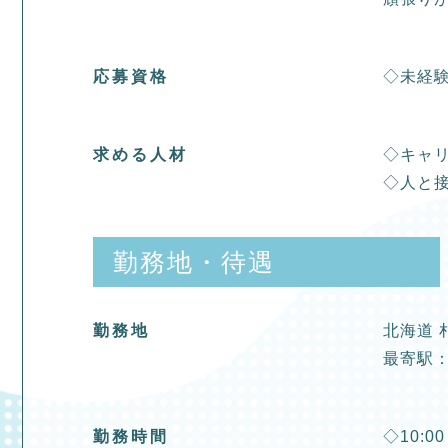
応募資格
◇未経
求める人材
◇キャ
◇人と
勤務地・待遇
勤務地
北海道 
最寄駅
勤務時間
◇10:0