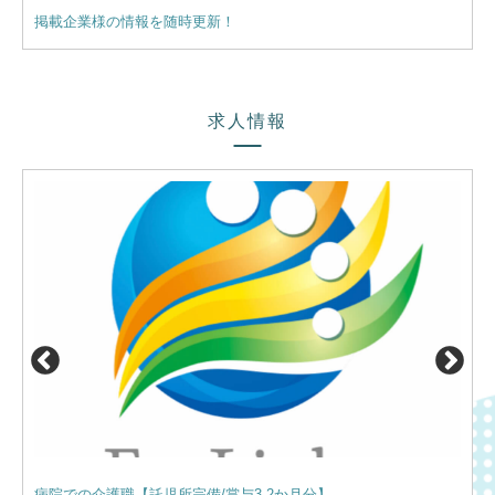
掲載企業様の情報を随時更新！
【業
求人情報
病院での介護職【託児所完備/賞与3.2か月分】
サー