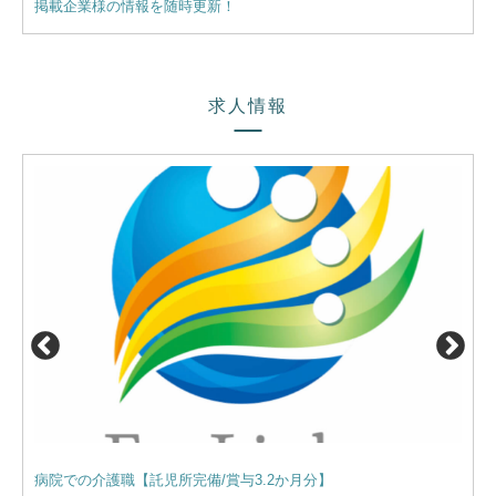
掲載企業様の情報を随時更新！
【業
求人情報
病院での介護職【託児所完備/賞与3.2か月分】
サー